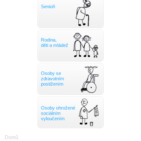
Senioři
Rodina,
děti a mládež
Osoby se
zdravotním
postižením
Osoby ohrožené
sociálním
vyloučením
Drobečková
Domů