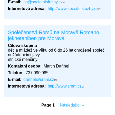
E-mail
ps@socialnisluzby.cz
Internetová adresa
http://www.socialnisluzby.cz
Společenství Romů na Moravě Romano
jekhetaniben pre Morava
Cílová skupina
děti a mládež ve věku od 6 do 26 let ohrožené společ.
nežádoucími jevy
etnické menšiny
Kontaktní osoba
Martin Daňhel
Telefon
737 090 085
E-mail
danhel@srnm.cz
Internetová adresa
http://www.srnm.cz
Pagination
Page 1
Následující
Následující ››
stránka