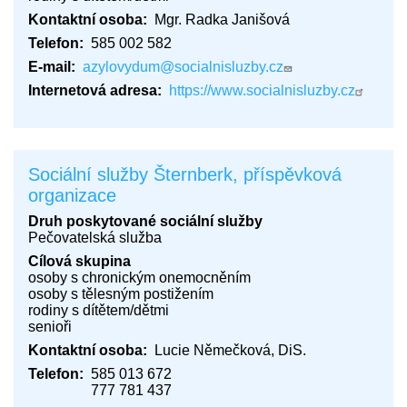
Kontaktní osoba
Mgr. Radka Janišová
Telefon
585 002 582
E-mail
azylovydum@socialnisluzby.cz
Internetová adresa
https://www.socialnisluzby.cz
Sociální služby Šternberk, příspěvková
organizace
Druh poskytované sociální služby
Pečovatelská služba
Cílová skupina
osoby s chronickým onemocněním
osoby s tělesným postižením
rodiny s dítětem/dětmi
senioři
Kontaktní osoba
Lucie Němečková, DiS.
Telefon
585 013 672
777 781 437