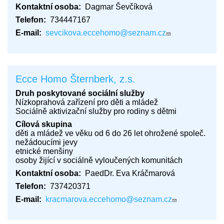
Kontaktní osoba
Dagmar Ševčíková
Telefon
734447167
E-mail
sevcikova.eccehomo@seznam.cz
Ecce Homo Šternberk, z.s.
Druh poskytované sociální služby
Nízkoprahová zařízení pro děti a mládež
Sociálně aktivizační služby pro rodiny s dětmi
Cílová skupina
děti a mládež ve věku od 6 do 26 let ohrožené společ.
nežádoucími jevy
etnické menšiny
osoby žijící v sociálně vyloučených komunitách
Kontaktní osoba
PaedDr. Eva Kráčmarová
Telefon
737420371
E-mail
kracmarova.eccehomo@seznam.cz