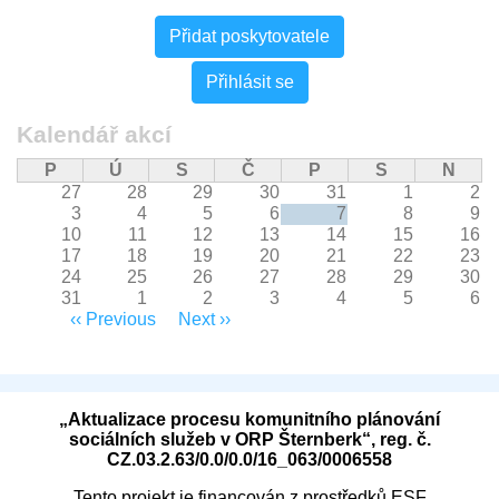
Mohlo
Přidat poskytovatele
by
Vás
Přihlásit se
zajímat
Kalendář akcí
P
Ú
S
Č
P
S
N
27
28
29
30
31
1
2
3
4
5
6
7
8
9
10
11
12
13
14
15
16
17
18
19
20
21
22
23
24
25
26
27
28
29
30
31
1
2
3
4
5
6
Pagination
‹‹
Previous
Next
››
„Aktualizace procesu komunitního plánování
sociálních služeb v ORP Šternberk“, reg. č.
CZ.03.2.63/0.0/0.0/16_063/0006558
Tento projekt je financován z prostředků ESF