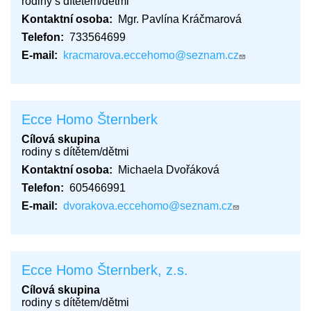
rodiny s dítětem/dětmi
Kontaktní osoba
Mgr. Pavlína Kráčmarová
Telefon
733564699
E-mail
kracmarova.eccehomo@seznam.cz
Ecce Homo Šternberk
Cílová skupina
rodiny s dítětem/dětmi
Kontaktní osoba
Michaela Dvořáková
Telefon
605466991
E-mail
dvorakova.eccehomo@seznam.cz
Ecce Homo Šternberk, z.s.
Cílová skupina
rodiny s dítětem/dětmi