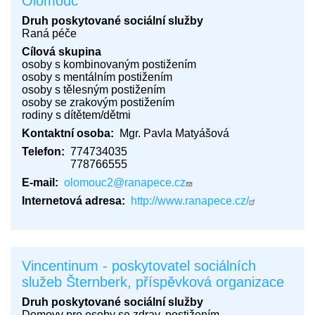
Olomouc
Druh poskytované sociální služby
Raná péče
Cílová skupina
osoby s kombinovaným postižením
osoby s mentálním postižením
osoby s tělesným postižením
osoby se zrakovým postižením
rodiny s dítětem/dětmi
Kontaktní osoba
Mgr. Pavla Matyášová
Telefon
774734035
778766555
E-mail
olomouc2@ranapece.cz
Internetová adresa
http://www.ranapece.cz/
Vincentinum - poskytovatel sociálních
služeb Šternberk, příspěvková organizace
Druh poskytované sociální služby
Domovy pro osoby se zdrav. postižením