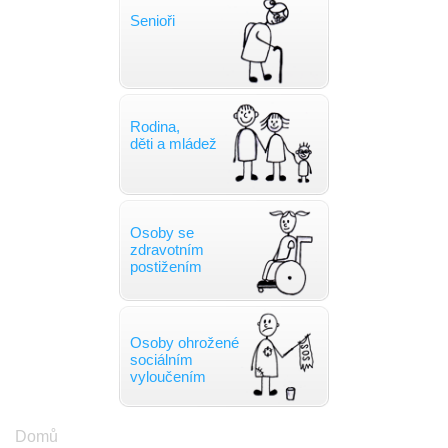
Senioři
Rodina,
děti a mládež
Osoby se
zdravotním
postižením
Osoby ohrožené
sociálním
vyloučením
Drobečková
Domů