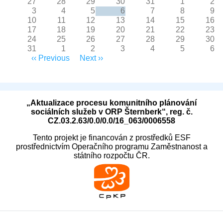
27
28
29
30
31
1
2
3
4
5
6
7
8
9
10
11
12
13
14
15
16
17
18
19
20
21
22
23
24
25
26
27
28
29
30
31
1
2
3
4
5
6
Pagination
‹‹
Previous
Next
››
„Aktualizace procesu komunitního plánování
sociálních služeb v ORP Šternberk“, reg. č.
CZ.03.2.63/0.0/0.0/16_063/0006558
Tento projekt je financován z prostředků ESF
prostřednictvím Operačního programu Zaměstnanost a
státního rozpočtu ČR.