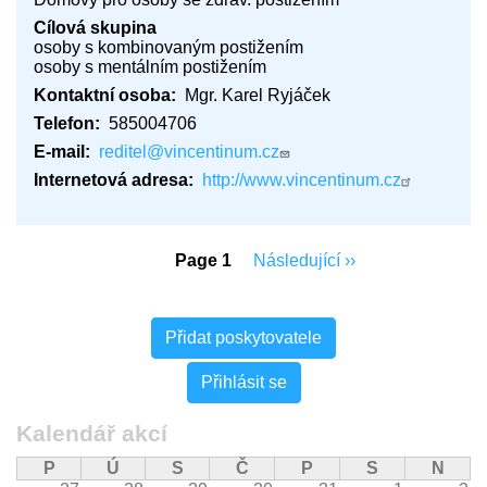
Cílová skupina
osoby s kombinovaným postižením
osoby s mentálním postižením
Kontaktní osoba
Mgr. Karel Ryjáček
Telefon
585004706
E-mail
reditel@vincentinum.cz
Internetová adresa
http://www.vincentinum.cz
Pagination
Page 1
Následující
Následující ››
stránka
Mohlo
Přidat poskytovatele
by
Vás
Přihlásit se
zajímat
Kalendář akcí
P
Ú
S
Č
P
S
N